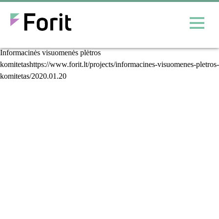
Informacinės visuomenės plėtros
komitetas
Informacinės visuomenės plėtros
komitetashttps://www.forit.lt/projects/informacines-visuomenes-pletros-
komitetas/
2020.01.20